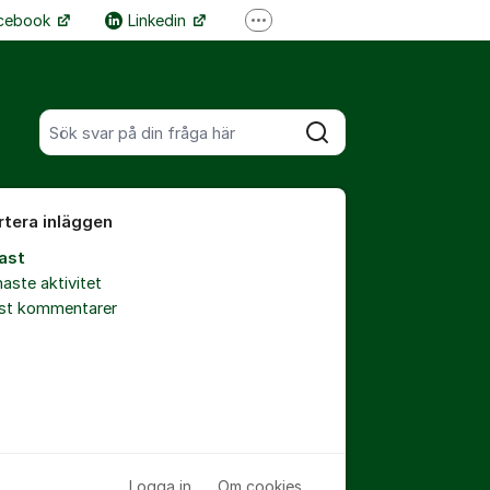
cebook
Linkedin
Fler supportlänkar
Hemsida
Sök bland alla inlägg
Sök
rtera inläggen
ast
aste aktivitet
est kommentarer
Logga in
Om cookies