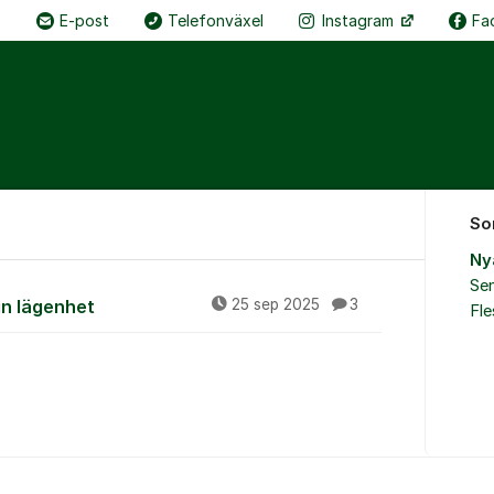
E-post
Telefonväxel
Instagram
Fa
So
Ny
Sen
r
in lägenhet
25 sep 2025
3
Fl