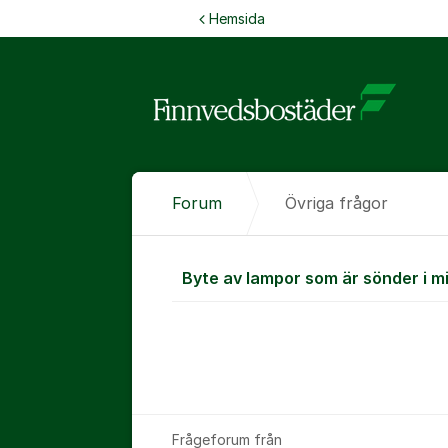
Hoppa till innehåll
Hemsida
Forum
Övriga frågor
Övriga frågo
Byte av lampor som är sönder i m
Frågeforum från